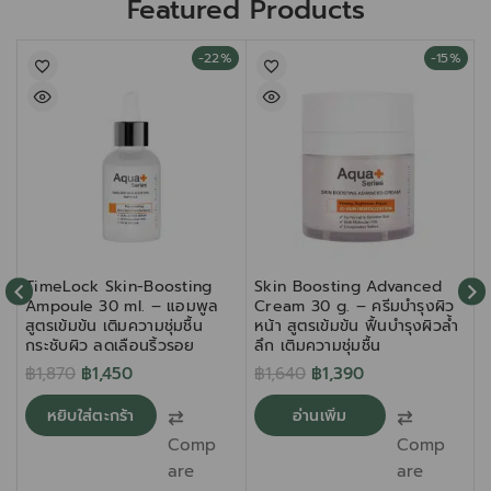
Featured Products
-22%
-15%
TimeLock Skin-Boosting
Skin Boosting Advanced
Ampoule 30 ml. – แอมพูล
Cream 30 g. – ครีมบำรุงผิว
สูตรเข้มข้น เติมความชุ่มชื้น
หน้า สูตรเข้มข้น ฟื้นบำรุงผิวล้ำ
F
กระชับผิว ลดเลือนริ้วรอย
ลึก เติมความชุ่มชื้น
บ
ใ
฿
1,870
฿
1,450
฿
1,640
฿
1,390
หยิบใส่ตะกร้า
อ่านเพิ่ม
Comp
Comp
are
are