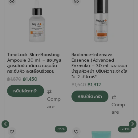
TimeLock Skin-Boosting
Radiance-Intensive
Ampoule 30 ml. – แอมพูล
Essence (Advanced
สูตรเข้มข้น เติมความชุ่มชื้น
Formula) – 30 ml. เอสเซนส์
เ
กระชับผิว ลดเลือนริ้วรอย
บำรุงผิวหน้า ปรับผิวกระจ่างใส
ป
ใน 2 สัปดาห์*
฿
1,870
฿
1,450
฿
1,640
฿
1,312
หยิบใส่ตะกร้า
หยิบใส่ตะกร้า
Comp
Comp
are
are
-15%
-20%