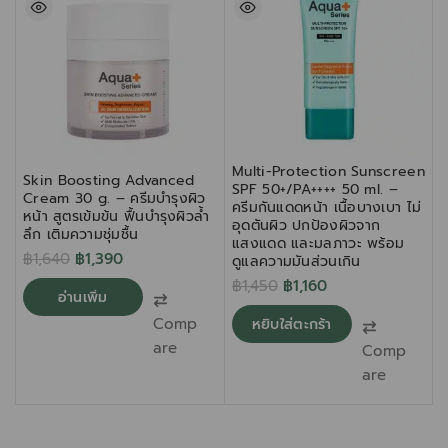
Multi-Protection Sunscreen
Skin Boosting Advanced
S
SPF 50+/PA++++ 50 ml. –
Cream 30 g. – ครีมบำรุงผิว
ครีมกันแดดหน้า เนื้อบางเบา ไม่
หน้า สูตรเข้มข้น ฟื้นบำรุงผิวล้ำ
m
อุดตันผิว ปกป้องผิวจาก
ลึก เติมความชุ่มชื้น
แสงแดด และมลภาวะ พร้อม
แ
฿
1,640
฿
1,390
ดูแลความมันส่วนเกิน
฿
1,450
฿
1,160
อ่านเพิ่ม
Comp
หยิบใส่ตะกร้า
are
Comp
are