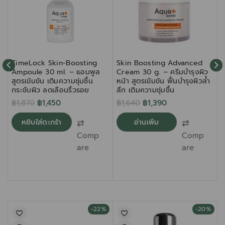
TimeLock Skin-Boosting
Skin Boosting Advanced
Ampoule 30 ml. – แอมพูล
Cream 30 g. – ครีมบำรุงผิว
สูตรเข้มข้น เติมความชุ่มชื้น
หน้า สูตรเข้มข้น ฟื้นบำรุงผิวล้ำ
F
กระชับผิว ลดเลือนริ้วรอย
ลึก เติมความชุ่มชื้น
บ
ใ
฿
1,870
฿
1,450
฿
1,640
฿
1,390
หยิบใส่ตะกร้า
อ่านเพิ่ม
Comp
Comp
are
are
-22%
-20%