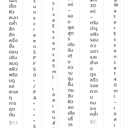
นอร์
S
s
ml.
W
30
เช็ด
u
i
–
a
ml.
ผิว
n
v
แอ
t
–
สะอา
s
e
ม
e
ครีม
ดล้ำ
c
E
พูล
r
บำรุ
ลึก
r
s
สูต
E
งผิว
อีก
e
s
ร
s
รอบ
หนึ่ง
e
e
เข้ม
s
ดว
ขั้น
n
n
ข้น
e
งตา
ตอน
S
c
เติ
n
และ
ปรับ
P
e
ม
c
ลำค
สมดุ
F
5
คว
e
อ
ลผิว
5
m
าม
1
ดูแ
พร้อ
0
l
ชุ่ม
4
ลริ้ว
มดู
+
.
ชื้น
0
รอย
แล
/
เ
กระ
m
ควา
สาเห
P
อ
ชับ
l.
ม
ตุ
A
ส
ผิว
–
หม
การ
+
เ
ลด
เ
อง
อุด
+
ซ
เลือ
อ
คล้ำ
ตัน
+
น
นริ้
ส
+
฿
1,
฿
1,1
ส์
วร
เ
5