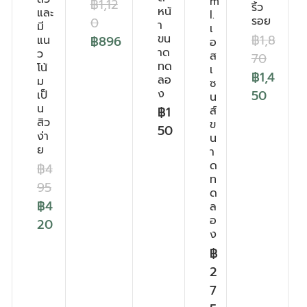
m
฿
1,12
ริ้ว
หน้
และ
l.
รอย
0
า
มี
เ
ขน
฿
1,8
แน
฿
896
อ
าด
ว
ส
70
ทด
โน้
เ
฿
1,4
ลอ
ม
ซ
ง
50
เป็
น
น
ส์
฿
1
สิว
ข
50
ง่า
น
ย
า
ด
฿
4
ท
95
ด
฿
4
ล
อ
20
ง
฿
2
7