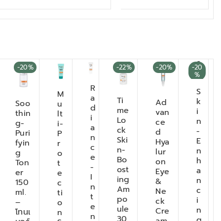
-20%
-22%
-20%
-20
%
R
S
M
a
Ti
k
Ad
Soo
u
d
me
i
van
thin
lt
i
Lo
n
ce
g-
i-
a
ck
-
d
Puri
P
n
Ski
E
Hya
fyin
r
c
n-
n
lur
g
o
e
Bo
h
on
Ton
t
-
ost
a
Eye
er
e
I
ing
n
&
150
c
n
Am
c
Ne
ml.
ti
t
po
i
ck
–
o
e
ule
n
Cre
โทนเ
n
n
30
g
am