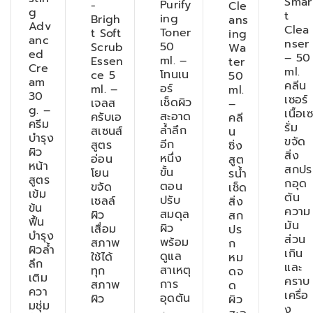
Smar
Purify
-
Cle
g
t
ing
Brigh
ans
Adv
Clea
Toner
t Soft
ing
anc
nser
50
Scrub
Wa
ed
– 50
ml. –
Essen
ter
Cre
ml.
โทนเน
ce 5
50
am
คลีน
อร์
ml. –
ml.
30
เซอร์
เช็ดผิว
เจลส
–
g. –
เนื้อเซ
สะอาด
ครับเอ
คลี
ครีม
รั่ม
ล้ำลึก
สเซนส์
น
บำรุง
ขจัด
อีก
สูตร
ซิ่ง
ผิว
สิ่ง
หนึ่ง
อ่อน
สูต
หน้า
สกปร
ขั้น
โยน
รน้ำ
สูตร
กอุด
ตอน
ขจัด
เช็ด
เข้ม
ตัน
ปรับ
เซลล์
สิ่ง
ข้น
ความ
สมดุล
ผิว
สก
ฟื้น
มัน
ผิว
เสื่อม
ปร
บำรุง
ส่วน
พร้อม
สภาพ
ก
ผิวล้ำ
เกิน
ดูแล
ใช้ได้
หม
ลึก
และ
สาเหตุ
ทุก
ดจ
เติม
คราบ
การ
สภาพ
ด
ควา
เครื่อ
อุดตัน
ผิว
ผิว
มชุ่ม
ง