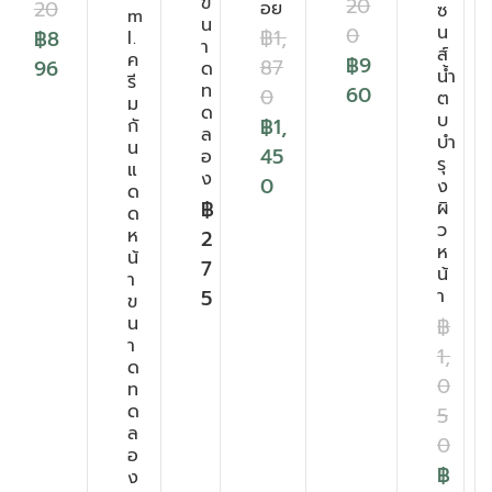
ข
20
20
อย
ซ
m
น
น
0
฿
1,
฿
8
l.
า
ส์
ค
฿
9
87
96
ด
น้ำ
รี
ท
60
0
ต
ม
ด
บ
฿
1,
กั
ล
บำ
น
45
อ
รุ
แ
ง
0
ง
ด
฿
ผิ
ด
ว
ห
2
ห
น้
7
น้
า
า
5
ข
น
฿
า
1,
ด
0
ท
ด
5
ล
0
อ
฿
ง