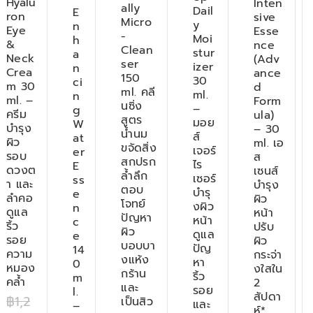
Hyalu
Inten
ally
Dail
E
ron
sive
Micro
y
n
Eye
Esse
-
Moi
h
&
nce
Clean
stur
a
Neck
(Adv
ser
izer
n
Crea
ance
150
30
ci
m 30
d
ml. คลี
ml.
n
ml. –
Form
นซิ่ง
–
g
ครีม
ula)
สูตร
มอย
W
บำรุง
– 30
น้ำนม
ส์
at
ผิว
ml. เอ
ขจัดสิ่ง
เจอร์
er
รอบ
ส
สกปรก
ไร
E
ดวงต
เซนส์
ล้ำลึก
เซอร์
ss
า และ
บำรุง
ตอบ
บำรุ
e
ลำคอ
ผิว
โจทย์
งผิว
n
ดูแล
หน้า
ปัญหา
หน้า
c
ริ้ว
ปรับ
ผิว
ดูแล
e
รอย
ผิว
บอบบา
ปัญ
14
ความ
กระจ่า
งแห้ง
หา
0
หมอง
งใสใน
กร้าน
ริ้ว
m
คล้ำ
2
และ
รอย
l.
สัปดา
฿
1,2
เป็นสิว
และ
–
ห์*