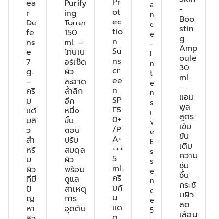
Pr
ea
Purify
a
-
ot
r
ing
n
Boo
ec
De
Toner
c
stin
tio
fe
150
e
g
n
ns
ml. –
-
Amp
Su
e
โทนเน
I
oule
ns
7
อร์เช็ด
n
30
cr
g.
ผิว
t
ml.
ee
–
สะอาด
e
–
n
ครี
ล้ำลึก
n
แอม
SP
ม
อีก
s
พูล
F5
แต้
หนึ่ง
i
สูตร
0+
มสิ
ขั้น
v
เข้ม
/P
ว
ตอน
e
ข้น
A+
สำ
ปรับ
E
เติม
+++
หรั
สมดุล
s
ความ
5
บ
ผิว
s
ชุ่ม
ml.
ผิว
พร้อม
e
ชื้น
ครี
ที่มี
ดูแล
n
กระชั
มกั
ปั
สาเหตุ
c
บผิว
น
ญ
การ
e
ลด
แด
หา
อุดตัน
5
เลือน
ด
สิว