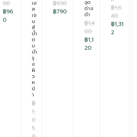
จุด
00
฿
930
เอ
฿
1,6
ด่าง
ส
฿
96
฿
790
ดำ
40
เซ
0
น
฿
1,4
฿
1,31
ส์
00
2
น้ำ
฿
1,1
ต
บ
20
บำ
รุ
ง
ผิ
ว
ห
น้
า
฿
1,
0
5
0