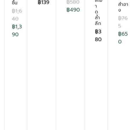
สะอ
฿
580
฿
139
ชื้น
สำอา
า
฿
490
ง
฿
1,6
ด
ล้ำ
฿
76
40
ลึก
5
฿
1,3
฿
3
฿
65
90
80
0