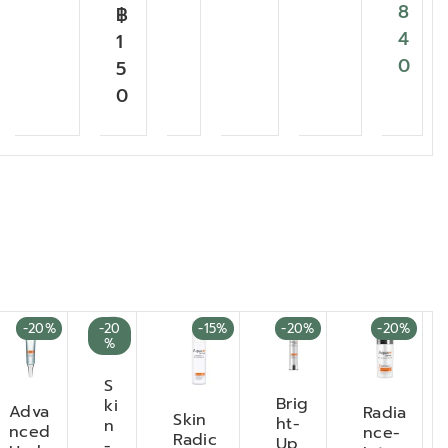
8
฿
4
1
0
5
0
-20%
-20
-15%
-20%
-20%
%
S
Brig
ki
Adva
Radia
Skin
ht-
n
nced
nce-
Radic
Up
-