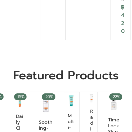
฿
4
2
0
Featured Products
%
-15%
-20%
-22%
R
M
Dai
a
Time
ult
ly
Sooth
d
Lock
i-
Cl
ing-
i
Skin