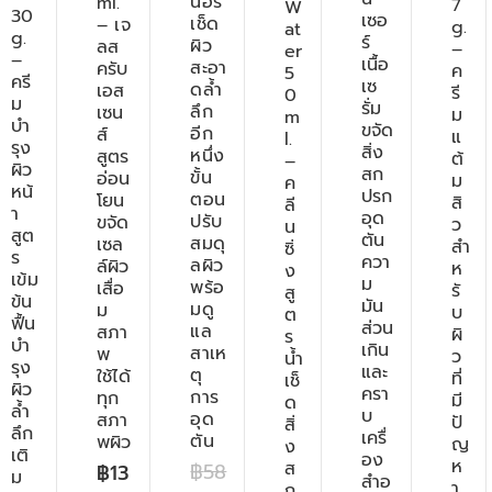
นอร์
ml.
7
W
30
เซอ
เช็ด
– เจ
g.
at
g.
ร์
ผิว
ลส
–
er
–
เนื้อ
สะอา
ครับ
ค
5
ครี
เซ
ดล้ำ
เอส
รี
0
ม
รั่ม
ลึก
เซน
ม
m
บำ
ขจัด
อีก
ส์
แ
l.
รุง
สิ่ง
หนึ่ง
สูตร
ต้
–
ผิว
สก
ขั้น
อ่อน
ม
ค
หน้
ปรก
ตอน
โยน
สิ
ลี
า
อุด
ปรับ
ขจัด
ว
น
สูต
ตัน
สมดุ
เซล
สำ
ซิ่
ร
ควา
ลผิว
ล์ผิว
ห
ง
เข้ม
ม
พร้อ
เสื่อ
รั
สู
ข้น
มัน
มดู
ม
บ
ต
ฟื้น
ส่วน
แล
สภา
ผิ
ร
บำ
เกิน
สาเห
พ
ว
น้ำ
รุง
และ
ตุ
ใช้ได้
ที่
เช็
ผิว
ครา
การ
ทุก
มี
ด
ล้ำ
บ
อุด
สภา
ปั
สิ่
ลึก
เครื่
ตัน
พผิว
ญ
ง
เติ
อง
ห
ส
฿
58
฿
13
ม
สำอ
า
ก