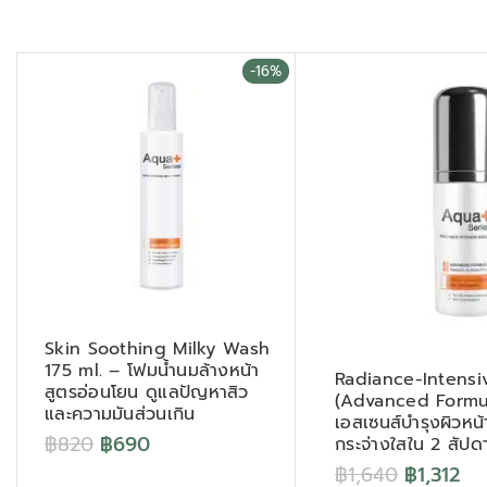
-16%
Skin Soothing Milky Wash
175 ml. – โฟมน้ำนมล้างหน้า
Radiance-Intensi
สูตรอ่อนโยน ดูแลปัญหาสิว
(Advanced Formul
และความมันส่วนเกิน
เอสเซนส์บำรุงผิวหน้
฿
820
฿
690
กระจ่างใสใน 2 สัปดา
฿
1,640
฿
1,312