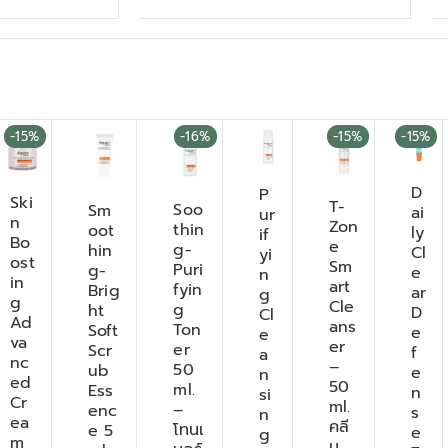
-15%
-16%
-15%
-15%
D
P
Ski
T-
Soo
Sm
ai
ur
n
Zon
thin
oot
ly
if
Bo
e
g-
hin
Cl
yi
ost
Sm
Puri
g-
e
n
in
art
fyin
Brig
ar
g
g
Cle
g
ht
D
Cl
Ad
ans
Ton
Soft
e
e
va
er
er
Scr
f
a
nc
–
50
ub
e
n
ed
50
ml.
Ess
n
si
Cr
ml.
–
enc
s
n
ea
คลี
โทนเ
e 5
e
g
m
น