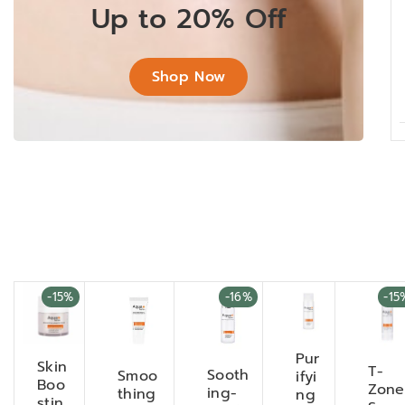
Up to 20% Off
Shop Now
-15%
-16%
-15
Pur
Skin
T-
Sooth
Smoo
ifyi
Boo
Zone
ing-
thing
ng
stin