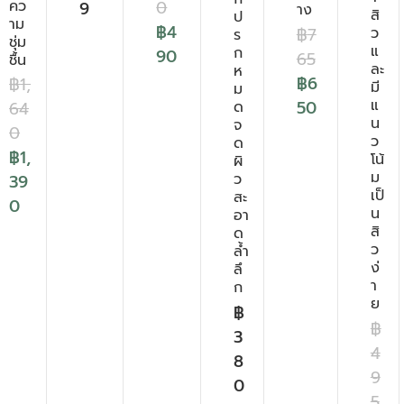
คว
0
9
าง
สิ
ป
าม
฿
4
฿
7
ว
ร
ชุ่ม
แ
ก
90
65
ชื้น
ละ
ห
฿
6
฿
1,
มี
ม
แ
50
ด
64
น
จ
0
ว
ด
฿
1,
โน้
ผิ
ม
ว
39
เป็
สะ
0
น
อา
สิ
ด
ว
ล้ำ
ง่
ลึ
า
ก
ย
฿
฿
3
4
8
9
0
5