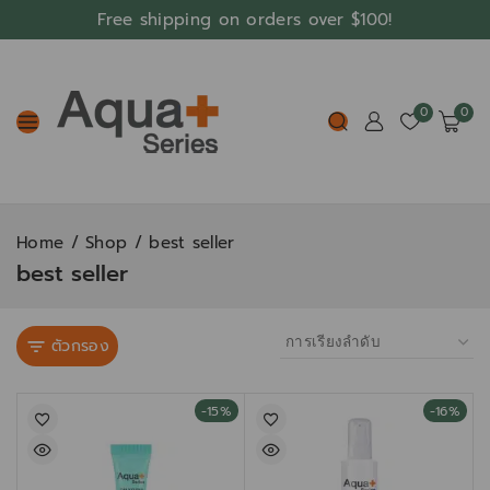
Free shipping on orders over $100!
0
0
Home
/
Shop
/
best seller
best seller
ตัวกรอง
-15%
-16%