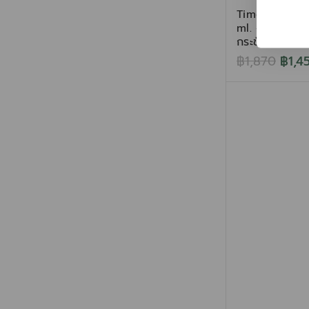
TimeLock Sk
ml. – แอมพูลสู
กระชับผิว ลดเล
฿
1,870
฿
1,4