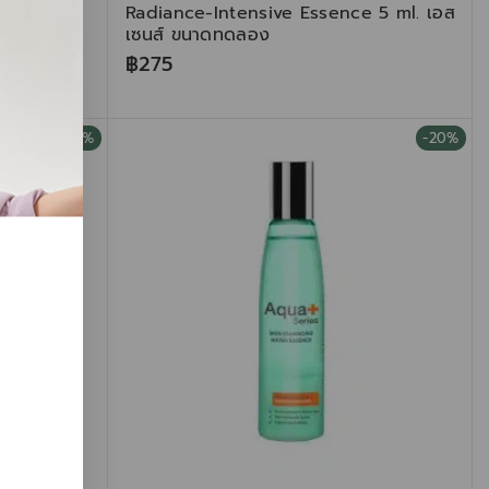
n
Radiance-Intensive Essence 5 ml. เอส
แดดหน้า
เซนส์ ขนาดทดลอง
฿
275
-20%
-20%