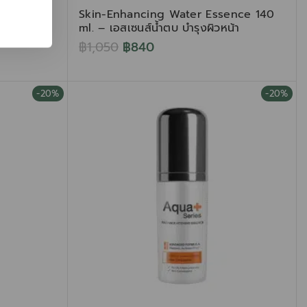
 Neck
Skin-Enhancing Water Essence 140
วรอบดวงตา
ml. – เอสเซนส์น้ำตบ บำรุงผิวหน้า
งคล้ำ
฿
1,050
฿
840
-20%
-20%