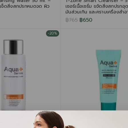
eansing Water 50 ml. –
T-Zone Smart Cleanser – 50
ำ เช็ดสิ่งสกปรกหมดจด ผิว
เซอร์เนื้อเซรั่ม ขจัดสิ่งสกปรกอ
มันส่วนเกิน และคราบเครื่องสำอ
฿
765
฿
650
-20%