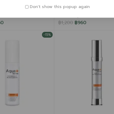
in-Boosting Ampoule 30
Advanced Hyaluron Eye &
Don't show this popup again
ตรเข้มข้น เติมความชุ่มชื้น
Cream 30 ml. – ครีมบำรุงผิ
ือนริ้วรอย
และลำคอ ดูแลริ้วรอย ความหมอ
50
฿
1,200
฿
960
-15%