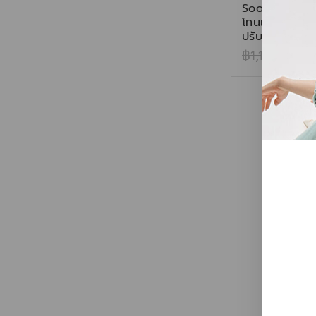
Soothing-Pur
โทนเนอร์เช็ดผิ
ปรับสมดุลผิวพ
฿
1,120
฿
896