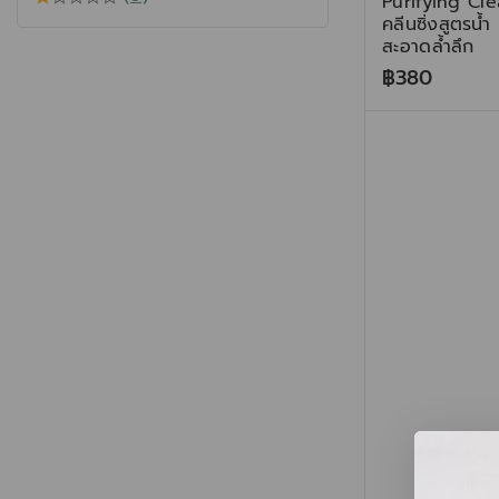
Purifying Cl
คลีนซิ่งสูตรน้
สะอาดล้ำลึก
฿
380