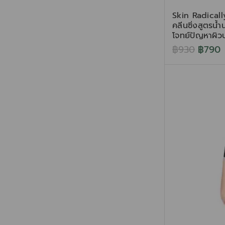
Skin Radical
คลีนซิ่งสูตรน้
โจทย์ปัญหาผิว
฿
930
฿
790