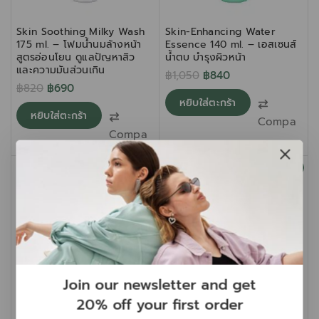
Skin Soothing Milky Wash
Skin-Enhancing Water
175 ml. – โฟมน้ำนมล้างหน้า
Essence 140 ml. – เอสเซนส์
สูตรอ่อนโยน ดูแลปัญหาสิว
น้ำตบ บำรุงผิวหน้า
และความมันส่วนเกิน
฿
1,050
฿
840
฿
820
฿
690
หยิบใส่ตะกร้า
หยิบใส่ตะกร้า
Compare
Compare
-15%
-20%
Join our newsletter and get
20% off your first order
Soft Matte Silky
Soothing-Purifying Toner