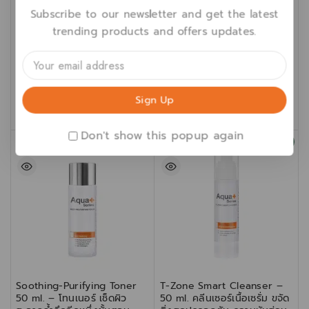
Foundation SPF25, PA++ 30
150 ml. – โทนเนอร์เช็ดผิว
Subscribe to our newsletter and get the latest
ml. – รองพื้นสูตรแมตต์ ปกปิด
สะอาดล้ำลึกอีกหนึ่งขั้นตอน
trending products and offers updates.
จุดบกพร่อง สำหรับผิวบอบบาง
ปรับสมดุลผิวพร้อมดูแลสาเหตุ
และผิวเป็นสิวง่าย
การอุดตัน
฿
1,150
฿
980
฿
1,120
฿
896
เลือกรูปแบบ
หยิบใส่ตะกร้า
Compare
Compare
Don't show this popup again
-16%
-15%
Soothing-Purifying Toner
T-Zone Smart Cleanser –
50 ml. – โทนเนอร์ เช็ดผิว
50 ml. คลีนเซอร์เนื้อเซรั่ม ขจัด