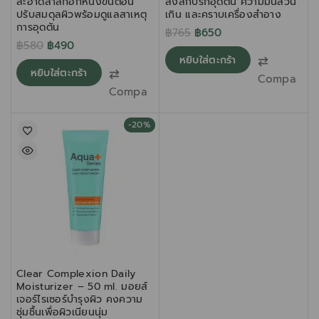
สะอาดล้ำลึกอีกหนึ่งขั้นตอน
สิ่งสกปรกอุดตัน ความมันส่วน
ปรับสมดุลผิวพร้อมดูแลสาเหตุ
เกิน และคราบเครื่องสำอาง
การอุดตัน
฿
765
฿
650
฿
580
฿
490
หยิบใส่ตะกร้า
หยิบใส่ตะกร้า
Compare
Compare
-20%
Clear Complexion Daily
Moisturizer – 50 ml. มอยส์
เจอร์ไรเซอร์บำรุงผิว คงความ
ชุ่มชื้นเพื่อผิวเนียนนุ่ม